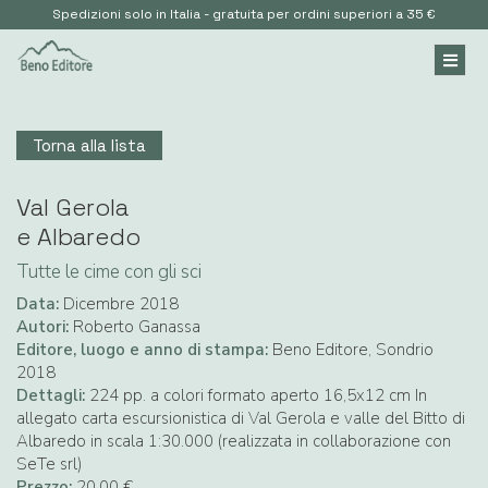
Spedizioni solo in Italia - gratuita per ordini superiori a 35 €
Torna alla lista
Val Gerola
e Albaredo
Tutte le cime con gli sci
Data:
Dicembre 2018
Autori:
Roberto Ganassa
Editore, luogo e anno di stampa:
Beno Editore, Sondrio
2018
Dettagli:
224 pp. a colori formato aperto 16,5x12 cm In
allegato carta escursionistica di Val Gerola e valle del Bitto di
Albaredo in scala 1:30.000 (realizzata in collaborazione con
SeTe srl)
Prezzo:
20,00 €