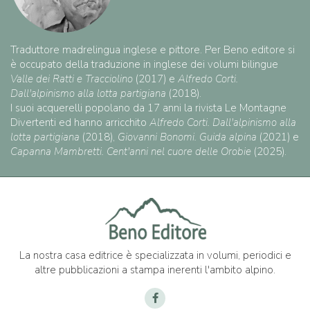
Traduttore madrelingua inglese e pittore. Per Beno editore si
è occupato della traduzione in inglese dei volumi bilingue
Valle dei Ratti e Tracciolino
(2017) e
Alfredo Corti.
Dall'alpinismo alla lotta partigiana
(2018).
I suoi acquerelli popolano da 17 anni la rivista Le Montagne
Divertenti ed hanno arricchito
Alfredo Corti. Dall'alpinismo alla
lotta partigiana
(2018),
Giovanni Bonomi. Guida alpina
(2021) e
Capanna Mambretti. Cent'anni nel cuore delle Orobie
(2025).
La nostra casa editrice è specializzata in volumi, periodici e
altre pubblicazioni a stampa inerenti l'ambito alpino.