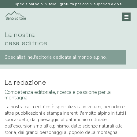
Spedizioni solo in Italia - gratuita per ordini superiori a 35 €
La nostra
casa editrice
Specialisti nell'editoria dedicata al mondo alpino.
La redazione
Competenza editoriale, ricerca e passione per la
montagna
La nostra casa editrice è specializzata in volumi, periodici e
altre pubblicazioni a stampa inerenti l'ambito alpino in tutti i
suoi aspetti, dal paesaggio al patrimonio culturale,
dall'escursionismo all'alpinismo, dalle scienze naturali alla
storia, dai grandi personaggi al popolo della montagna.