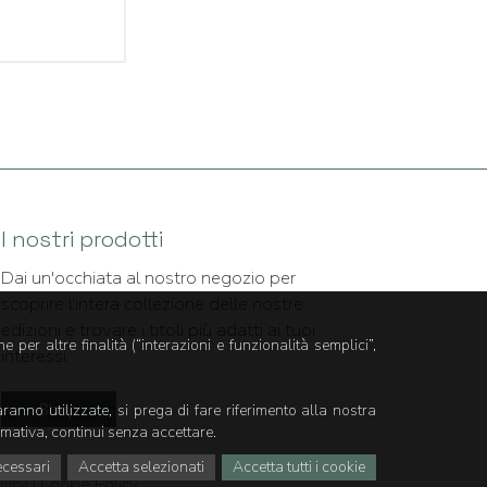
I nostri prodotti
Dai un'occhiata al nostro negozio per
scoprire l'intera collezione delle nostre
edizioni e trovare i titoli più adatti ai tuoi
 per altre finalità (“interazioni e funzionalità semplici”,
interessi.
Shop
aranno utilizzate, si prega di fare riferimento alla nostra
ormativa, continui senza accettare.
ecessari
Accetta selezionati
Accetta tutti i cookie
licy
|
Cookie Policy