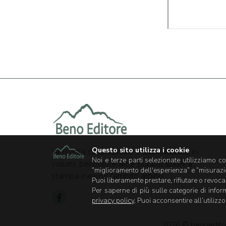
Questo sito utilizza i cookie
La nostra casa editrice è specializzata in
Noi e terze parti selezionate utilizziamo co
volumi, periodici e altre pubblicazioni a
“miglioramento dell'esperienza” e “misurazi
stampa inerenti l'ambito alpino.
Puoi liberamente prestare, rifiutare o revoc
Per saperne di più sulle categorie di inform
privacy policy
. Puoi acconsentire all’utilizz
2026 © benoeditor