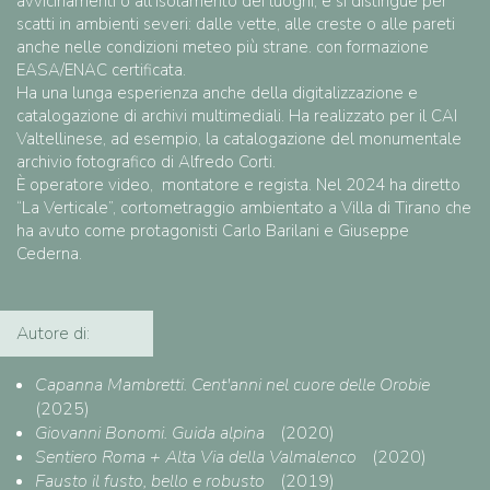
avvicinamenti o all’isolamento dei luoghi, e si distingue per
scatti in ambienti severi: dalle vette, alle creste o alle pareti
anche nelle condizioni meteo più strane. con formazione
EASA/ENAC certificata.
Ha una lunga esperienza anche della digitalizzazione e
catalogazione di archivi multimediali. Ha realizzato per il CAI
Valtellinese, ad esempio, la catalogazione del monumentale
archivio fotografico di Alfredo Corti
.
È operatore video, montatore e regista. Nel 2024 ha diretto
“La Verticale”, cortometraggio ambientato a Villa di Tirano che
ha avuto come protagonisti Carlo Barilani e Giuseppe
Cederna.
Autore di:
Capanna Mambretti. Cent'anni nel cuore delle Orobie
(2025)
Giovanni Bonomi. Guida alpina
(2020)
Sentiero Roma + Alta Via della Valmalenco
(2020)
Fausto il fusto, bello e robusto
(2019)