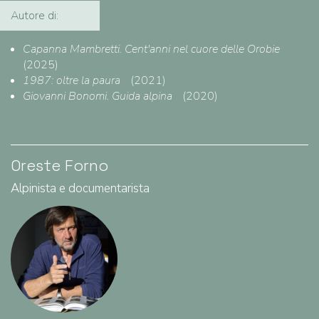
Autore di:
Capanna Mambretti. Cent'anni nel cuore delle Orobie
(2025)
1987: oltre la paura
(2021)
Giovanni Bonomi. Guida alpina
(2020)
Oreste Forno
Alpinista e documentarista